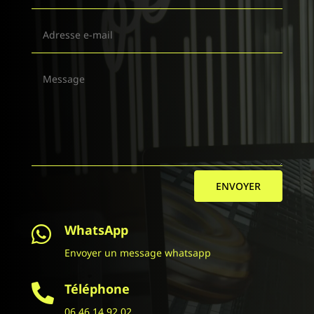
ENVOYER
WhatsApp

Envoyer un message whatsapp
Téléphone

06 46 14 92 02